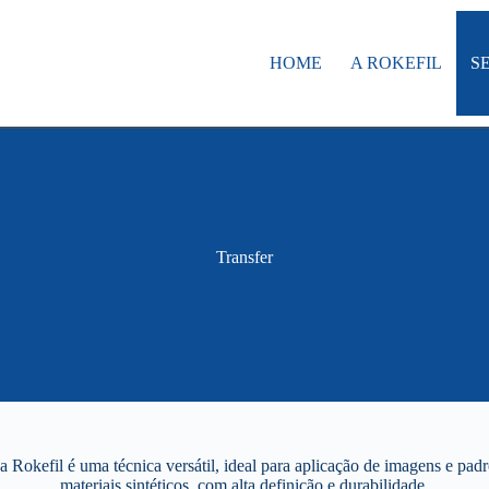
HOME
A ROKEFIL
S
Transfer
da Rokefil é uma técnica versátil, ideal para aplicação de imagens e padr
materiais sintéticos, com alta definição e durabilidade.