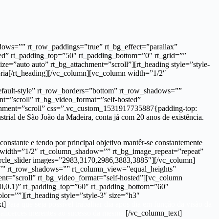
dows=”” rt_row_paddings=”true” rt_bg_effect=”parallax”
ted” rt_padding_top=”50″ rt_padding_bottom=”0″ rt_grid=””
e=”auto auto” rt_bg_attachment=”scroll”][rt_heading style=”style-
ória[/rt_heading][/vc_column][vc_column width=”1/2″
efault-style” rt_row_borders=”bottom” rt_row_shadows=””
nt=”scroll” rt_bg_video_format=”self-hosted”
chment=”scroll” css=”.vc_custom_1531917735887{padding-top:
rial de São João da Madeira, conta já com 20 anos de existência.
constante e tendo por principal objetivo mantêr-se constantemente
umn width=”1/2″ rt_column_shadow=”” rt_bg_image_repeat=”repeat”
circle_slider images=”2983,3170,2986,3883,3885″][/vc_column]
s=”” rt_row_shadows=”” rt_column_view=”equal_heights”
ment=”scroll” rt_bg_video_format=”self-hosted”][vc_column
,0,0.1)” rt_padding_top=”60″ rt_padding_bottom=”60″
or=””][rt_heading style=”style-3″ size=”h3″
t]
Para que seja possível trabalhar dia após dia em função da visão da
alicerces inerentes ao sucesso da mesma.
[/vc_column_text]