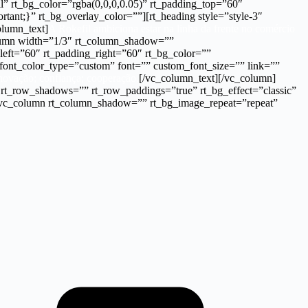
” rt_bg_color=”rgba(0,0,0,0.05)” rt_padding_top=”60″
nt;}” rt_bg_overlay_color=””][rt_heading style=”style-3″
olumn_text]
A Rokefil ambiciona estar na linha da frente no comércio
lumn width=”1/3″ rt_column_shadow=””
left=”60″ rt_padding_right=”60″ rt_bg_color=””
 font_color_type=”custom” font=”” custom_font_size=”” link=””
inovação; confiança; cooperação.
[/vc_column_text][/vc_column]
 rt_row_shadows=”” rt_row_paddings=”true” rt_bg_effect=”classic”
”][vc_column rt_column_shadow=”” rt_bg_image_repeat=”repeat”