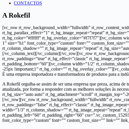
CONTACTOS
A Rokefil
[vc_row rt_row_background_width=”fullwidth” rt_row_content_width
rt_bg_parallax_effect=”1″ rt_bg_image_repeat=”repeat” rt_bg_size=
rt_bg_color=”#ffffff” rt_bg_overlay_color=”#f7f7f7″][vc_column wi
1″ size=”h1″ font_color_type=”custom” font=”” custom_font_size=”
rt_column_shadow=”” rt_bg_image_repeat=”repeat” rt_bg_size=”auto
[/vc_column_text][/vc_column][/vc_row][vc_row rt_row_background
rt_row_paddings=”true” rt_bg_effect=”classic” rt_bg_image_repeat=”
rt_padding_bottom=”60″][vc_column width=”1/2″ rt_column_shadow=
-25px !important;}” rt_bg_color=”” rt_bg_overlay_color=””][vc_colum
É uma empresa importadora e transformadora de produtos para a indúst
A Rokefil orgulha-se assim de ser uma empresa que preza, acima de tu
atualizada, por forma a responder com as melhores soluções às nec
rt_bg_size=”auto auto” rt_bg_attachment=”scroll” rt_margin_top=”-
[/vc_row][vc_row rt_row_background_width=”fullwidth” rt_row_con
rt_row_paddings=”false” rt_bg_effect=”classic” rt_bg_image_repeat=
width=”1/3″ rt_column_shadow=”” rt_bg_image_repeat=”repeat” rt_b
rt_padding_left=”60″ rt_padding_right=”60″ css=”.vc_custom_15293
font_color_type=”custom” font=”” custom_font_size=”” link=”” link_
empresa, a Rokefil tem por missão produzir produtos de qualidade, ma