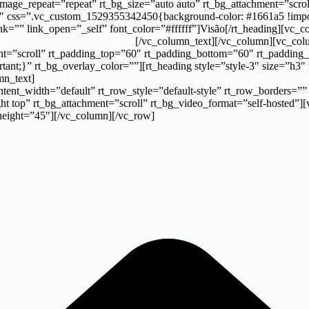
ge_repeat=”repeat” rt_bg_size=”auto auto” rt_bg_attachment=”scroll
″ css=”.vc_custom_1529355342450{background-color: #1661a5 !importa
k=”” link_open=”_self” font_color=”#ffffff”]Visão[/rt_heading][vc_c
uinaria, colchões e mangueiras.
[/vc_column_text][/vc_column][vc_co
nt=”scroll” rt_padding_top=”60″ rt_padding_bottom=”60″ rt_padding_
nt;}” rt_bg_overlay_color=””][rt_heading style=”style-3″ size=”h3″
mn_text]
A Rokefil tem como valores centrais os seguintes parametros: 
ent_width=”default” rt_row_style=”default-style” rt_row_borders=””
ght top” rt_bg_attachment=”scroll” rt_bg_video_format=”self-hosted
 height=”45″][/vc_column][/vc_row]