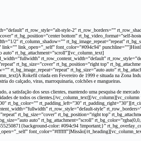
=”default” rt_row_style=”alt-style-2″ rt_row_borders=”” rt_row_sha
”cover” rt_bg_position=”center bottom” rt_bg_video_format=”self-hos
dth=”1/2″ rt_column_shadow=”” rt_bg_image_repeat=”repeat” rt_bg_siz
” link=”” link_open=”_self” font_color=”#094c94″ punchline=””]Hist
 auto” rt_bg_attachment=”scroll”][vc_column_text]
_width=”fullwidth” rt_row_content_width=”default” rt_row_style=”d
repeat” rt_bg_size=”cover” rt_bg_position=”right top” rt_bg_attachme
”” rt_bg_image_repeat=”repeat” rt_bg_size=”auto auto” rt_bg_atta
n_text]A Rokefil criada em Fevereiro de 1999 e situada na Zona Indust
ria do calçado, viras, marroquinaria, colchões e mangueiras.
do, a satisfação dos seus clientes, mantendo uma pesquisa de mercado 
essidades de todos os clientes.[/vc_column_text][/vc_column][vc_col
200″ rt_bg_color=”” rt_padding_left=”30″ rt_padding_right=”30″][rt_
tent_width=”fullwidth” rt_row_style=”default-style” rt_row_border
”repeat” rt_bg_size=”cover” rt_bg_position=”right top” rt_bg_attach
g_size=”auto auto” rt_bg_attachment=”scroll” rt_bg_color=”rgba(0,0
55250871{background-color: #094c94 !important;}” rt_bg_overlay_col
open=”_self” font_color=”#ffffff”]Missão[/rt_heading][vc_column_tex
ntendo a estrutura física e humana da empresa como os dois principais 