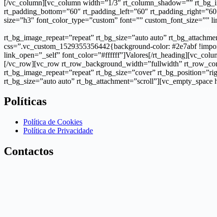
[/vc_column][vc_column width=”1/3″ rt_column_shadow=”” rt_bg_ima
rt_padding_bottom=”60″ rt_padding_left=”60″ rt_padding_right=”60
size=”h3″ font_color_type=”custom” font=”” custom_font_size=”” lin
de máquinas e componentes para a indústria de calçado, viras, marroq
rt_bg_image_repeat=”repeat” rt_bg_size=”auto auto” rt_bg_attachme
css=”.vc_custom_1529355356442{background-color: #2e7abf !importa
link_open=”_self” font_color=”#ffffff”]Valores[/rt_heading][vc_colu
[/vc_row][vc_row rt_row_background_width=”fullwidth” rt_row_cont
rt_bg_image_repeat=”repeat” rt_bg_size=”cover” rt_bg_position=”ri
rt_bg_size=”auto auto” rt_bg_attachment=”scroll”][vc_empty_space
Políticas
Política de Cookies
Política de Privacidade
Contactos