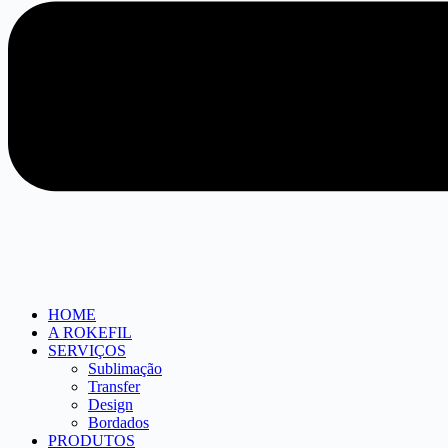
HOME
A ROKEFIL
SERVIÇOS
Sublimação
Transfer
Design
Bordados
PRODUTOS